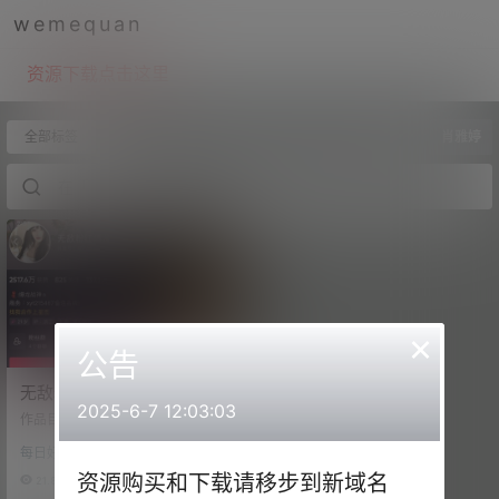
wemequan
资源下载点击这里
全部标签
肖雅婷
×
公告
无敌粉红暴龙战神/肖雅婷—
2025-6-7 12:03:03
微密图片视频合集【持续更
作品目录 抖音 爆龙战神 微密圈 NO.
新】
001期 【12P2V】 抖音 爆龙战神 微
每日好图
密圈 NO.002期 【15V】 抖音 爆龙
战神 微密圈 NO.003期 【2P3V】
资源购买和下载请移步到新域名
21.8k
0
抖音 爆龙战神 微密圈 NO.004期