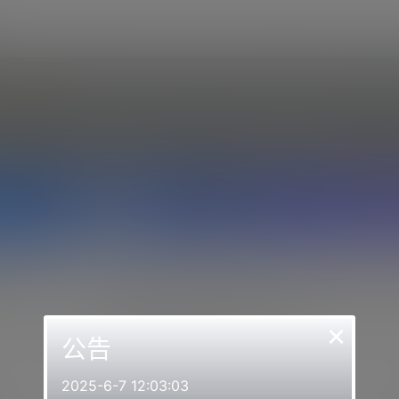
1
2
3
说明
认证信息
认证完成
域中的名人、代表企业或组织，或担心我们的平台有人冒充您，
×
他们也在wemequan
公告
2025-6-7 12:03:03