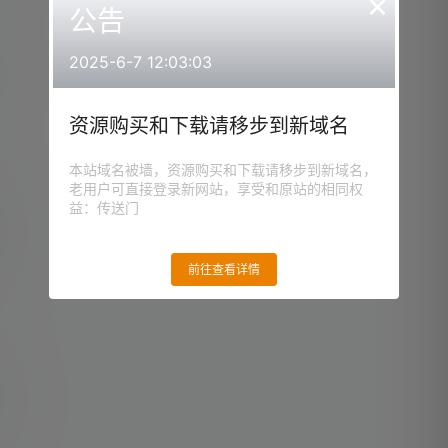
×
公告
2025-6-7 12:03:03
资源购买和下载请移步到新域名
本站域名被墙，资源购买和下载请移步到新域名，
老用户可直接登录新网站，享受和原站的相同权
益：传送门
】
】
前往查看详情
V】
V】