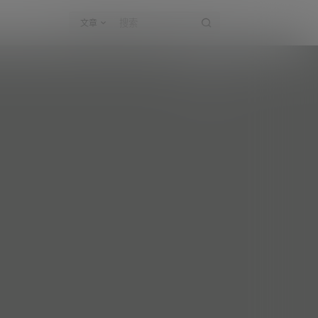
文章
KK战神