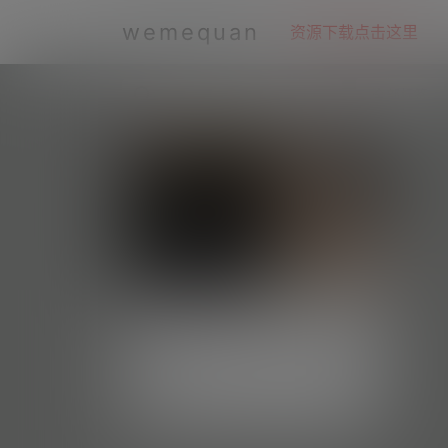
wemequan
资源下载点击这里
全部标签
KK战神—微密图片视频合集【持续
更新】
#资源目录 微密吧001 KK战神 日常养眼图
集 [52P-73.55 MB] 微密吧002 KK战神 dy
每日好图
5.2k
1
无水印备份 [231V 1.38 GB] 抖音 KK战神 铁
粉空间 NO.001期 [19P-1V 4.97 MB] 抖音
KK战神 铁粉空间 NO.002期 [27P-3.78 M
微密weme圈
1 年前
B]