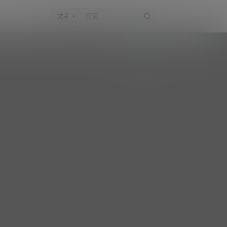
文章
khunniexie