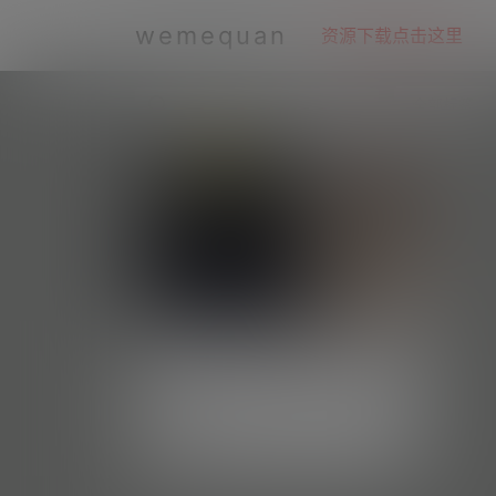
wemequan
资源下载点击这里
全部标签
khunniexie/辛普森的兔子/谢坤妮
—微密图片视频合集【持续更新】
#资源目录 辛普森的小兔子 抖音无水印备份
[0728] 辛普森的小兔子 微博精选无杂图[24
每日好图
6.2k
0
P-27V 101.46 MB][0728] 抖音 辛普森的兔
子 微密圈 NO.001期 【35P15V】 抖音 辛
普森的兔子 微密圈 NO.002期 【34P8V】
微密weme圈
3 年前
抖音 辛普森的兔子 微密圈 NO.003期 【32
P9V】 抖音 辛普森的兔子 微密圈 NO.004
期 【38P6V】 抖音 辛普森的兔子 …