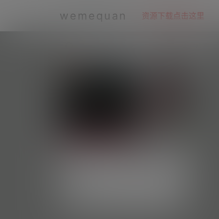
wemequan
资源下载点击这里
全部标签
小高爱跳舞—微密图片视频合集
【持续更新】
#资源目录 抖音 小高爱跳舞 微密圈 NO.001
期 [28P-10V 33.33 MB] 2024.05.13 qt00
每日好图
5.5k
0
1 小高爱跳舞 抖音无水印备份 [4.05 GB] qt
002 小高爱跳舞小号 抖音无水印备份 [237.
62 MB] qt003 小高同学 抖音无水印备份 [1.
微密weme圈
2 年前
61 GB]