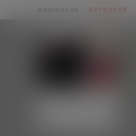
wemequan
资源下载点击这里
全部标签
奕奕—微密图片视频合集【持续更
新】
#资源目录 抖音 奕奕 微密圈 NO.001期 【5
8P1V】 抖音 奕奕 微密圈 NO.002期 【54P
每日好图
2.4k
0
5V】
微密weme圈
2 年前