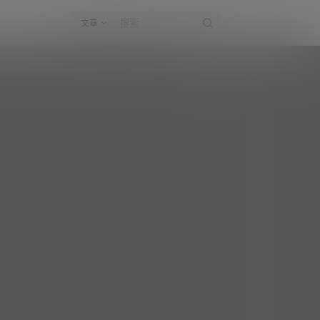
文章
奕奕