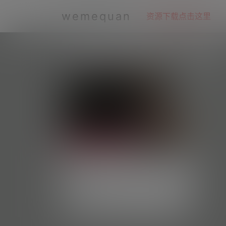
wemequan
资源下载点击这里
全部标签
今天是九斤明哥—微密付费视频图
片合集【持续更新】
#资源目录 微密吧001 今天是九斤明哥 抖音
无水印备份 [32V 73.89 MB] 抖音 今天是九
每日好图
4.1k
0
斤明哥 微密圈 NO.001期 [18P-4V 14.64 M
B] 抖音 今天是九斤明哥 微密圈 NO.002期
[22V 106.91 MB] 抖音 今天是九斤明哥 微
微密weme圈
1 年前
密圈 NO.003期 [2P-18V 105.83 MB] 202
5.03.13 抖音 今天是九斤明哥 微密圈 NO.0
04期 …