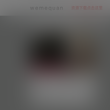
wemequan
资源下载点击这里
全部标签
老甜甜的小橘猫—微密图片视频合
集【持续更新】
#资源目录 微密吧001 老甜甜的小橘猫 DY
无水印备份 [93V 159.74 MB] 微密吧002
每日好图
5.2k
0
粥粥不吃粥 DY无水印备份 [15V 22.62 MB]
抖音 老甜甜的小橘猫 微密圈 NO.001期 [20
P-2V 15.97 MB]
微密weme圈
1 年前