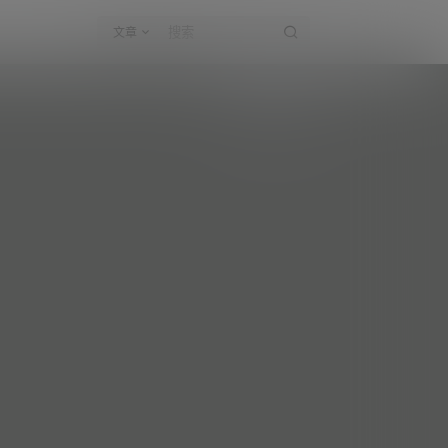
文章
老甜甜的小橘猫