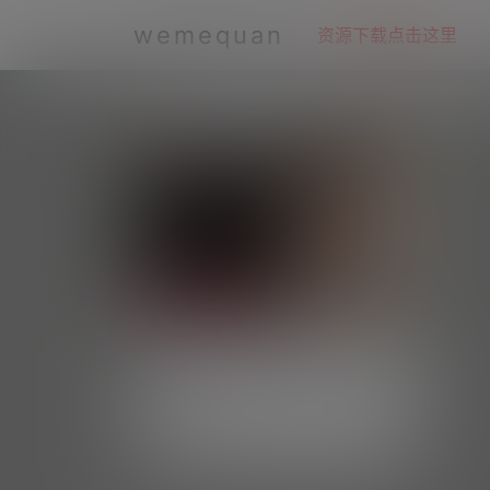
wemequan
资源下载点击这里
全部标签
林露露—微密图片视频合集【持续
更新】
#资源目录 微密吧001 林露露 抖音无水印备
份 [57V 182.25 MB] 微密吧002 小林同学
每日好图
5.3k
0
抖音无水印备份 [18V 49.35 MB] 微密吧00
3 林露露1 微博精选图 [31P-54.77 MB] 抖
音 林露露 微密圈 NO.001期 [99P-20 MB]
微密weme圈
1 年前
抖音 林露露 微密圈 NO.002期 [95P-19.95
MB] 抖音 林露露 微密圈 NO.003期 [87P-1
9…