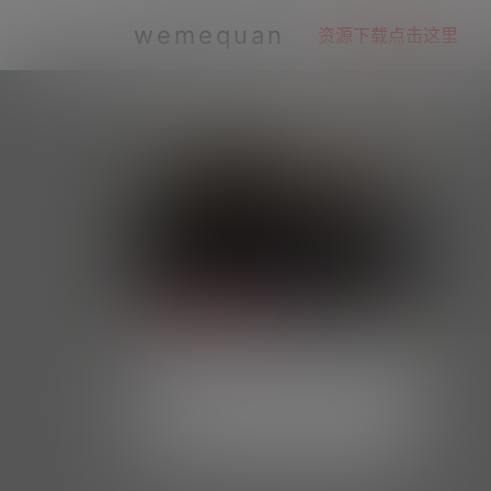
wemequan
资源下载点击这里
全部标签
晚安u崽—微密图片视频合集【持
续更新】
#资源目录 QT001 晚安u崽 抖音无水印备份
[185V 169.36 MB] QT002 晚安小琳 抖音
每日好图
2.6k
0
无水印备份 [152.37 MB] 抖音 晚安u崽 铁粉
空间 NO.001期 [1P-20V 24.94 MB]
微密weme圈
1 年前