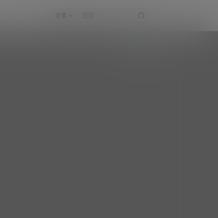
文章
晚安u崽