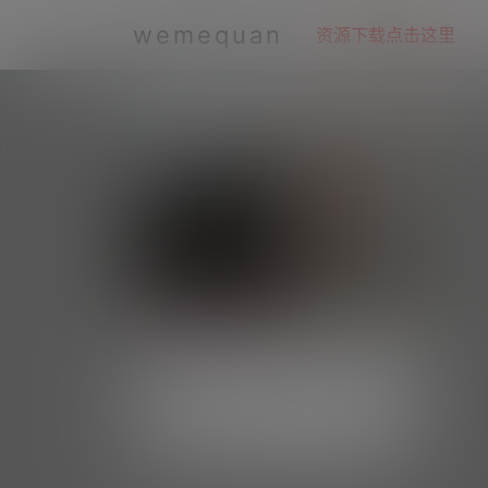
wemequan
资源下载点击这里
全部标签
抖音小星星—微密视频合集【持续
更新】
#资源目录 微密吧001 小星星 抖音无水印备
份 [113V 203.89 MB] 微密吧002 星星 抖
每日好图
2.9k
0
音无水印备份 [223V 384.17 MB] 抖音 小星
星 铁粉空间 NO.001期 [5P-33V 132.5 MB]
抖音 小星星 铁粉空间 NO.002期 [22P-14V
微密weme圈
1 年前
45.32 MB] 抖音 小星星 铁粉空间 NO.003
期 [14P-22V 58.94 MB] 2025.03…